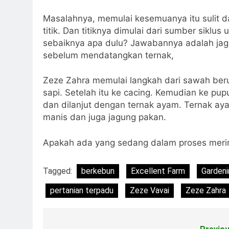
Masalahnya, memulai kesemuanya itu sulit dan
titik. Dan titiknya dimulai dari sumber siklu
sebaiknya apa dulu? Jawabannya adalah jagu
sebelum mendatangkan ternak,
Zeze Zahra memulai langkah dari sawah ber
sapi. Setelah itu ke cacing. Kemudian ke p
dan dilanjut dengan ternak ayam. Ternak a
manis dan juga jagung pakan.
Apakah ada yang sedang dalam proses merint
Tagged:
berkebun
Excellent Farm
Gardeni
pertanian terpadu
Zeze Vavai
Zeze Zahra