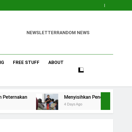
NEWSLETTER
RANDOM NEWS
NG
FREE STUFF
ABOUT
Menyisihkan Pendapatan Pas-Pasan untuk Tabu
4 Days Ago