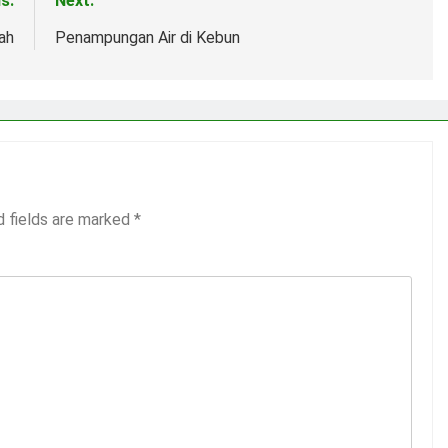
s:
Next:
ah
Penampungan Air di Kebun
d fields are marked
*