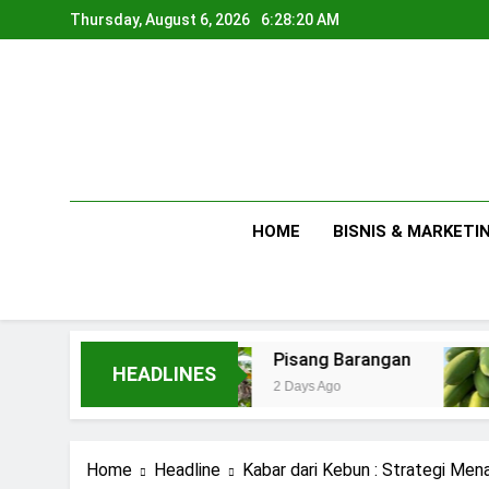
Skip
Thursday, August 6, 2026
6:28:21 AM
to
content
HOME
BISNIS & MARKETI
us
Pisang Barangan
5 Tips 
HEADLINES
2 Days Ago
3 Days Ag
Home
Headline
Kabar dari Kebun : Strategi Me