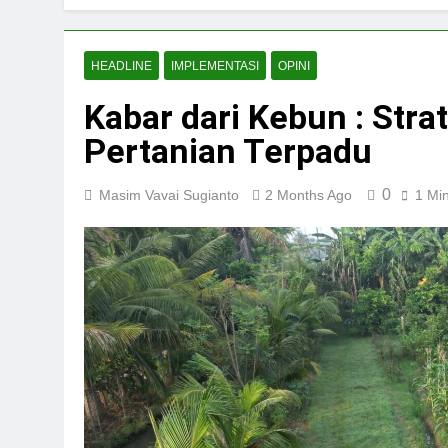
HEADLINE
IMPLEMENTASI
OPINI
Kabar dari Kebun : Str
Pertanian Terpadu
0
Masim Vavai Sugianto
2 Months Ago
1 Mi