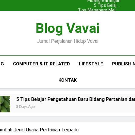
Pisang : Pentingnya
Pisang Barangan
Skala Rumahan
Peternakan
Memilih Bibit yang
5 Tips Belajar
Tips Menanam Melon
Pengetahuan Baru
Bagus
Bidang Pertanian dan
Premium di Polibag
Tips Menanam
Pisang : Pentingnya
Pisang Barangan
Skala Rumahan
Peternakan
Blog Vavai
Memilih Bibit yang
5 Tips Belajar
Pengetahuan Baru
Bagus
Bidang Pertanian dan
Peternakan
Jurnal Perjalanan Hidup Vavai
NG
COMPUTER & IT RELATED
LIFESTYLE
PUBLISHI
KONTAK
Belajar Pengetahuan Baru Bidang Pertanian dan Peternakan
o
nambah Jenis Usaha Pertanian Terpadu