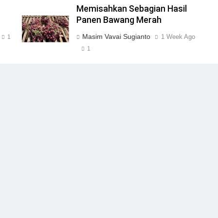
Memisahkan Sebagian Hasil
Panen Bawang Merah
Masim Vavai Sugianto
1 Week Ago
1
1