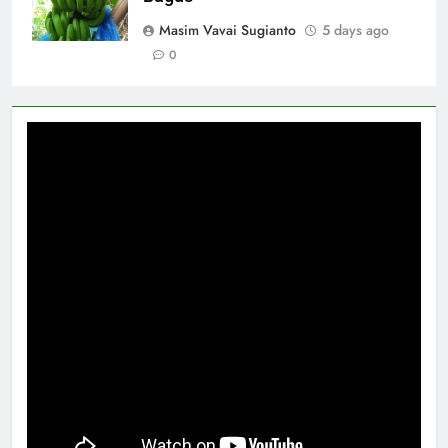
Masim Vavai Sugianto
5 days ago
0