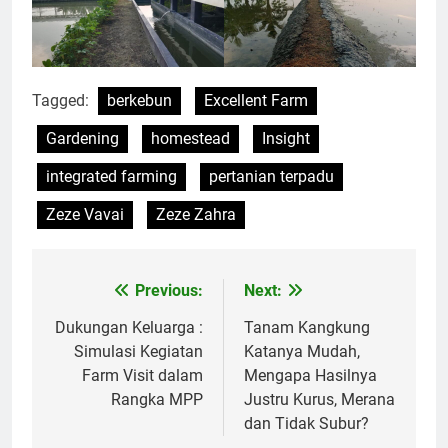
Tagged:
berkebun
Excellent Farm
Gardening
homestead
Insight
integrated farming
pertanian terpadu
Zeze Vavai
Zeze Zahra
Previous:
Next:
Post
navigation
Dukungan Keluarga :
Tanam Kangkung
Simulasi Kegiatan
Katanya Mudah,
Farm Visit dalam
Mengapa Hasilnya
Rangka MPP
Justru Kurus, Merana
dan Tidak Subur?