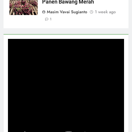
Panen Bawang Merah
Masim Vavai Sugianto
1 week ago
1