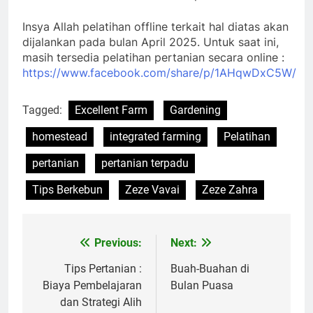
Insya Allah pelatihan offline terkait hal diatas akan
dijalankan pada bulan April 2025. Untuk saat ini,
masih tersedia pelatihan pertanian secara online :
https://www.facebook.com/share/p/1AHqwDxC5W/
Tagged:
Excellent Farm
Gardening
homestead
integrated farming
Pelatihan
pertanian
pertanian terpadu
Tips Berkebun
Zeze Vavai
Zeze Zahra
Previous:
Next:
Post
navigation
Tips Pertanian :
Buah-Buahan di
Biaya Pembelajaran
Bulan Puasa
dan Strategi Alih