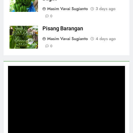
Masim Vavai Sugianto
3 days ago
0
Pisang Barangan
Masim Vavai Sugianto
4 days ago
0