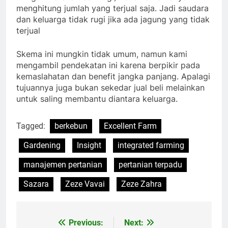
menghitung jumlah yang terjual saja. Jadi saudara
dan keluarga tidak rugi jika ada jagung yang tidak
terjual
Skema ini mungkin tidak umum, namun kami
mengambil pendekatan ini karena berpikir pada
kemaslahatan dan benefit jangka panjang. Apalagi
tujuannya juga bukan sekedar jual beli melainkan
untuk saling membantu diantara keluarga.
Tagged:
berkebun
Excellent Farm
Gardening
Insight
integrated farming
manajemen pertanian
pertanian terpadu
Sazara
Zeze Vavai
Zeze Zahra
Previous:
Next:
Post