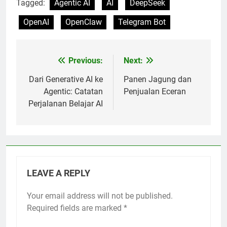
Tagged:
Agentic AI
AI
DeepSeek
OpenAI
OpenClaw
Telegram Bot
Previous:
Next:
Post
navigation
Dari Generative AI ke
Panen Jagung dan
Agentic: Catatan
Penjualan Eceran
Perjalanan Belajar AI
LEAVE A REPLY
Your email address will not be published.
Required fields are marked
*