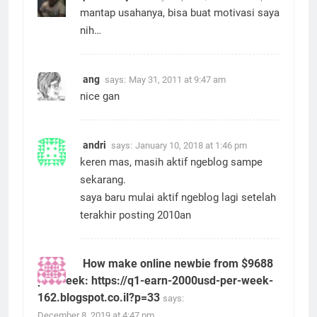
mantap usahanya, bisa buat motivasi saya
nih…
ang
says:
May 31, 2011 at 9:47 am
nice gan
andri
says:
January 10, 2018 at 1:46 pm
keren mas, masih aktif ngeblog sampe
sekarang.
saya baru mulai aktif ngeblog lagi setelah
terakhir posting 2010an
How make online newbie from $9688
per week: https://q1-earn-2000usd-per-week-
162.blogspot.co.il?p=33
says:
December 8, 2019 at 4:47 pm