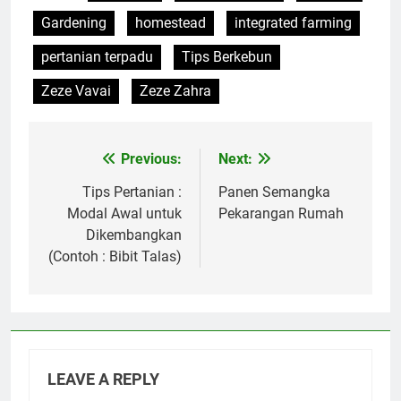
Gardening
homestead
integrated farming
pertanian terpadu
Tips Berkebun
Zeze Vavai
Zeze Zahra
Previous:
Next:
Post
navigation
Tips Pertanian :
Panen Semangka
Modal Awal untuk
Pekarangan Rumah
Dikembangkan
(Contoh : Bibit Talas)
LEAVE A REPLY