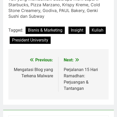
Starbucks, Pizza Marzano, Krispy Kreme, Cold
Stone Creamery, Godiva, PAUL Bakery, Genki
Sushi dan Subway
Tagged:
Bisnis & Marketing
Insight
Kuliah
President University
Previous:
Next:
Post
navigation
Mengatasi Blog yang
Perjalanan 15 Hari
Terkena Malware
Ramadhan:
Perjuangan &
Tantangan