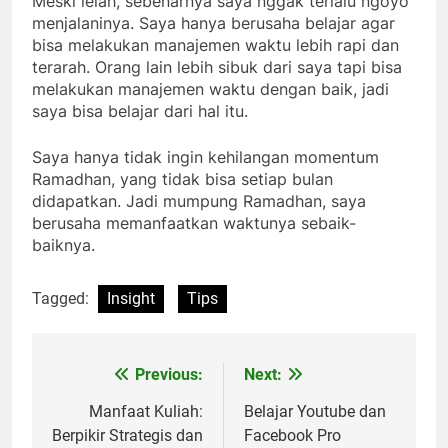
Meski lelah, sebenarnya saya nggak terlalu ngoyo
menjalaninya. Saya hanya berusaha belajar agar
bisa melakukan manajemen waktu lebih rapi dan
terarah. Orang lain lebih sibuk dari saya tapi bisa
melakukan manajemen waktu dengan baik, jadi
saya bisa belajar dari hal itu.
Saya hanya tidak ingin kehilangan momentum
Ramadhan, yang tidak bisa setiap bulan
didapatkan. Jadi mumpung Ramadhan, saya
berusaha memanfaatkan waktunya sebaik-
baiknya.
Tagged:
Insight
Tips
Previous:
Next:
Post
navigation
Manfaat Kuliah:
Belajar Youtube dan
Berpikir Strategis dan
Facebook Pro