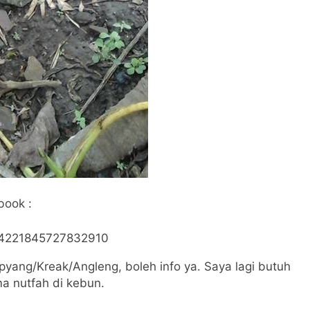
book :
s/4221845727832910
mpyang/Kreak/Angleng, boleh info ya. Saya lagi butuh
a nutfah di kebun.