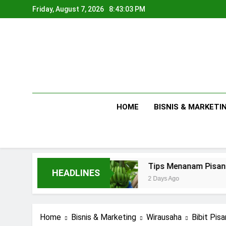
Skip
Friday, August 7, 2026
8:43:04 PM
to
content
HOME
BISNIS & MARKETI
Tips Menanam Pisang : Pentingnya Memilih Bi
HEADLINES
2 Days Ago
Home
Bisnis & Marketing
Wirausaha
Bibit Pis