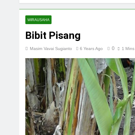
WIRAUSAHA
Bibit Pisang
0
Masim Vavai Sugianto
6 Years Ago
1 Mins