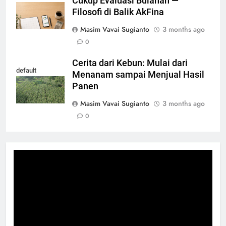
Cukup Evaluasi Bulanan —
Filosofi di Balik AkFina
Masim Vavai Sugianto
3 months ago
0
Cerita dari Kebun: Mulai dari
default
Menanam sampai Menjual Hasil
Panen
Masim Vavai Sugianto
3 months ago
0