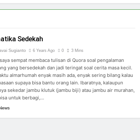
atika Sedekah
vai Sugianto
6 Years Ago
0
3 Mins
 saya sempat membaca tulisan di Quora soal pengalaman
ng yang bersedekah dan jadi teringat soal cerita masa kecil.
ktu almarhumah enyak masih ada, enyak sering bilang kalau
uasaan supaya bisa bantu orang lain. Ibaratnya, kalaupun
ya sekedar jambu klutuk (jambu biji) atau jambu air murahan,
 bisa untuk berbagi,…
 News