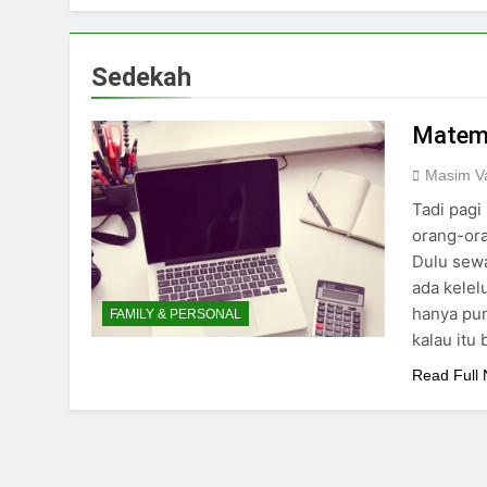
Sedekah
Matem
Masim Va
Tadi pagi
orang-ora
Dulu sewa
ada kelel
hanya pun
FAMILY & PERSONAL
kalau itu
Read Full