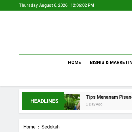
Skip
Thursday, August 6, 2026
12:06:02 PM
to
content
HOME
BISNIS & MARKETI
a Rumahan
Tips Menanam Pisang : Pentingnya
HEADLINES
1 Day Ago
Home
Sedekah