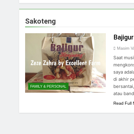
Sakoteng
Bajigu
Masim Va
Saat musi
mengkons
saya adal
di akhir 
bersantai
FAMILY & PERSONAL
atau band
Read Full