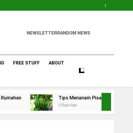
NEWSLETTER
RANDOM NEWS
NG
FREE STUFF
ABOUT
Tips Menanam Pisang : Pentingnya Memilih Bib
3 Days Ago