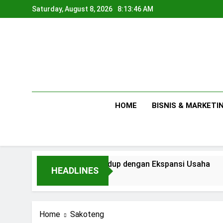
Skip
Saturday, August 8, 2026
8:13:47 AM
to
content
HOME
BISNIS & MARKETI
ra Kebutuhan Hidup dengan Ekspansi Usaha
HEADLINES
 Ago
Home
Sakoteng