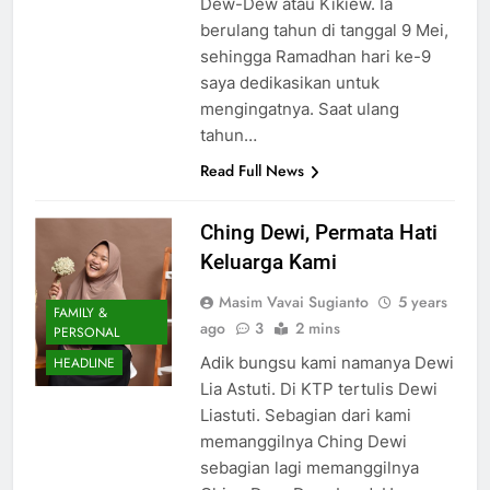
Dew-Dew atau Kikiew. Ia
berulang tahun di tanggal 9 Mei,
sehingga Ramadhan hari ke-9
saya dedikasikan untuk
mengingatnya. Saat ulang
tahun…
Read Full News
Ching Dewi, Permata Hati
Keluarga Kami
Masim Vavai Sugianto
5 years
FAMILY &
ago
3
2 mins
PERSONAL
Adik bungsu kami namanya Dewi
HEADLINE
Lia Astuti. Di KTP tertulis Dewi
Liastuti. Sebagian dari kami
memanggilnya Ching Dewi
sebagian lagi memanggilnya