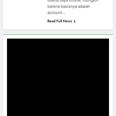
utama saya offline, mungkin
karena basisnya adalah
account…
Read Full News