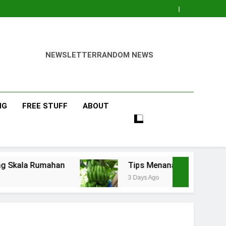
NEWSLETTER
RANDOM NEWS
NG
FREE STUFF
ABOUT
Tips Menanam Pisang : Pentingnya Memilih Bibit yang B
3 Days Ago