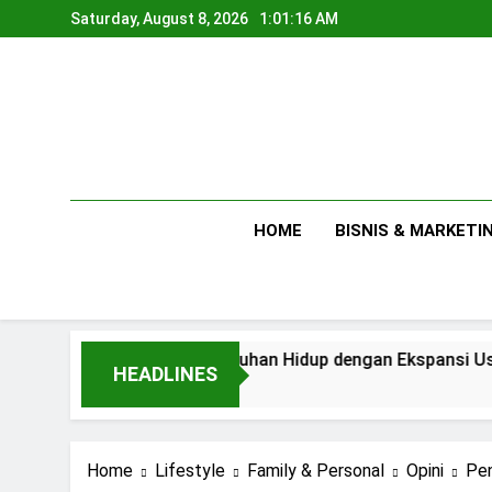
Skip
Saturday, August 8, 2026
1:01:18 AM
to
content
HOME
BISNIS & MARKETI
han Hidup dengan Ekspansi Usaha
Tips Men
HEADLINES
2 Days Ago
Home
Lifestyle
Family & Personal
Opini
Pen