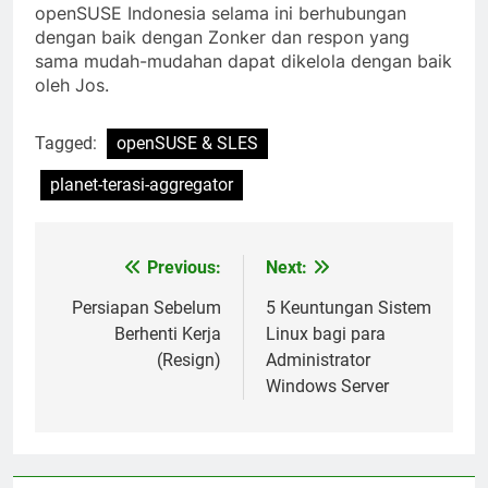
openSUSE Indonesia selama ini berhubungan
dengan baik dengan Zonker dan respon yang
sama mudah-mudahan dapat dikelola dengan baik
oleh Jos.
Tagged:
openSUSE & SLES
planet-terasi-aggregator
Previous:
Next:
Post
navigation
Persiapan Sebelum
5 Keuntungan Sistem
Berhenti Kerja
Linux bagi para
(Resign)
Administrator
Windows Server