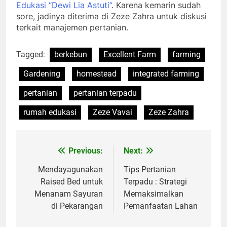
Edukasi “Dewi Lia Astuti”
. Karena kemarin sudah
sore, jadinya diterima di Zeze Zahra untuk diskusi
terkait manajemen pertanian.
Tagged:
berkebun
Excellent Farm
farming
Gardening
homestead
integrated farming
pertanian
pertanian terpadu
rumah edukasi
Zeze Vavai
Zeze Zahra
Previous:
Next:
Post
navigation
Mendayagunakan
Tips Pertanian
Raised Bed untuk
Terpadu : Strategi
Menanam Sayuran
Memaksimalkan
di Pekarangan
Pemanfaatan Lahan