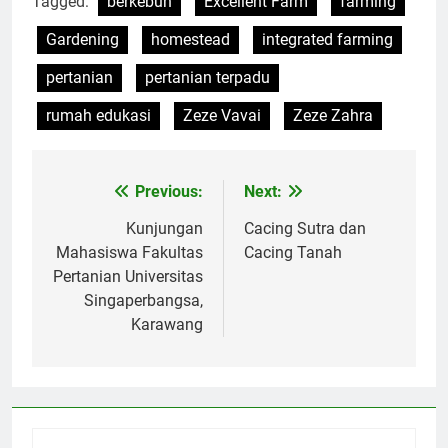
Tagged:
berkebun
Excellent Farm
farming
Gardening
homestead
integrated farming
pertanian
pertanian terpadu
rumah edukasi
Zeze Vavai
Zeze Zahra
Previous:
Next:
Post
navigation
Kunjungan
Cacing Sutra dan
Mahasiswa Fakultas
Cacing Tanah
Pertanian Universitas
Singaperbangsa,
Karawang