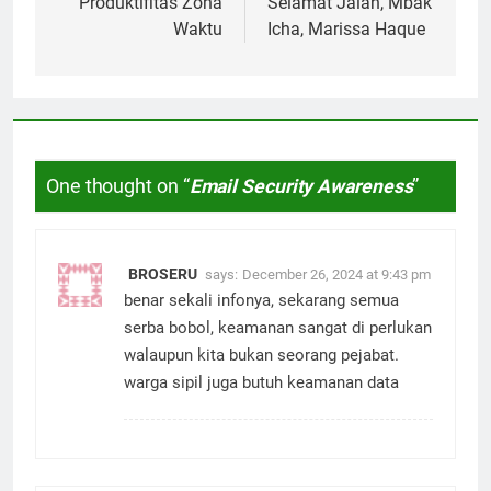
navigation
Produktifitas Zona
Selamat Jalan, Mbak
Waktu
Icha, Marissa Haque
One thought on “
Email Security Awareness
”
BROSERU
says:
December 26, 2024 at 9:43 pm
benar sekali infonya, sekarang semua
serba bobol, keamanan sangat di perlukan
walaupun kita bukan seorang pejabat.
warga sipil juga butuh keamanan data