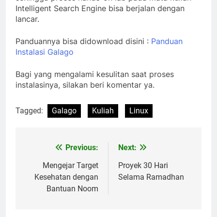
Intelligent Search Engine bisa berjalan dengan
lancar.
Panduannya bisa didownload disini :
Panduan
Instalasi Galago
Bagi yang mengalami kesulitan saat proses
instalasinya, silakan beri komentar ya.
Tagged:
Galago
Kuliah
Linux
Previous:
Next:
Post
navigation
Mengejar Target
Proyek 30 Hari
Kesehatan dengan
Selama Ramadhan
Bantuan Noom