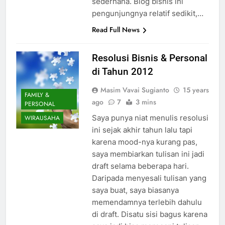
sederhana. Blog bisnis ini
pengunjungnya relatif sedikit,…
Read Full News
Resolusi Bisnis & Personal
di Tahun 2012
Masim Vavai Sugianto
15 years
FAMILY &
ago
7
3 mins
PERSONAL
Saya punya niat menulis resolusi
WIRAUSAHA
ini sejak akhir tahun lalu tapi
karena mood-nya kurang pas,
saya membiarkan tulisan ini jadi
draft selama beberapa hari.
Daripada menyesali tulisan yang
saya buat, saya biasanya
memendamnya terlebih dahulu
di draft. Disatu sisi bagus karena