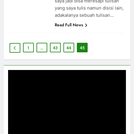
saya jadi bisa meresapi tulisan
yang saya tulis namun disisi lain,
adakalanya sebuah tulisan…
Read Full News
1
…
43
44
45