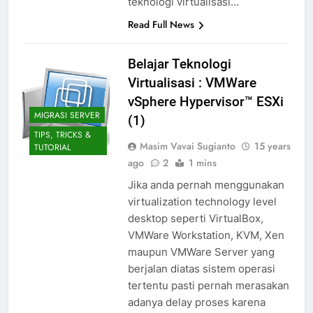
teknologi virtualisasi…
Read Full News
Belajar Teknologi
Virtualisasi : VMWare
vSphere Hypervisor™ ESXi
MIGRASI SERVER
(1)
TIPS, TRICKS &
Masim Vavai Sugianto
15 years
TUTORIAL
ago
2
1 mins
Jika anda pernah menggunakan
virtualization technology level
desktop seperti VirtualBox,
VMWare Workstation, KVM, Xen
maupun VMWare Server yang
berjalan diatas sistem operasi
tertentu pasti pernah merasakan
adanya delay proses karena