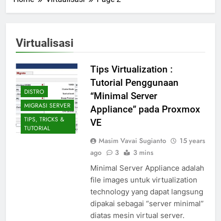
Virtualisasi
Tips Virtualization :
Tutorial Penggunaan
DISTRO
“Minimal Server
MIGRASI SERVER
Appliance” pada Proxmox
TIPS, TRICKS &
VE
TUTORIAL
Masim Vavai Sugianto
15 years
ago
3
3 mins
Minimal Server Appliance adalah
file images untuk virtualization
technology yang dapat langsung
dipakai sebagai “server minimal”
diatas mesin virtual server.