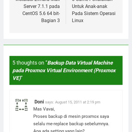
navigation
Server 7.1.1 pada
Untuk Anak-anak
CentOS 5.6 64 bit-
Pada Sistem Operasi
Bagian 3
Linux
5 thoughts on “
Backup Data Virtual Machine
pada Proxmox Virtual Environment (Proxmox
VE)
”
Doni
says:
August 15, 2011 at 2:19 pm
Mas Vavai,
Proses backup di mesin proxmox saya
selalu me-replace backup sebelumnya.
Apa ada setting yang lain?