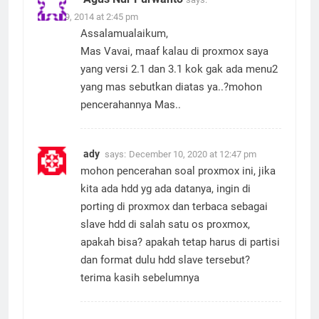
June 19, 2014 at 2:45 pm
Assalamualaikum,
Mas Vavai, maaf kalau di proxmox saya
yang versi 2.1 dan 3.1 kok gak ada menu2
yang mas sebutkan diatas ya..?mohon
pencerahannya Mas..
ady
says:
December 10, 2020 at 12:47 pm
mohon pencerahan soal proxmox ini, jika
kita ada hdd yg ada datanya, ingin di
porting di proxmox dan terbaca sebagai
slave hdd di salah satu os proxmox,
apakah bisa? apakah tetap harus di partisi
dan format dulu hdd slave tersebut?
terima kasih sebelumnya