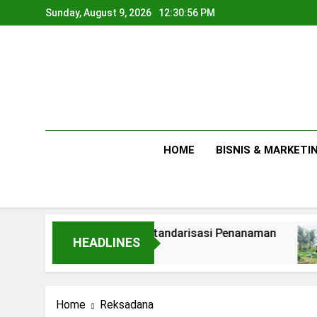
Skip
Sunday, August 9, 2026
12:30:57 PM
to
content
HOME
BISNIS & MARKETI
Membuat Standarisasi Penanaman
Ant
HEADLINES
1 Day Ago
2 Day
Home
Reksadana