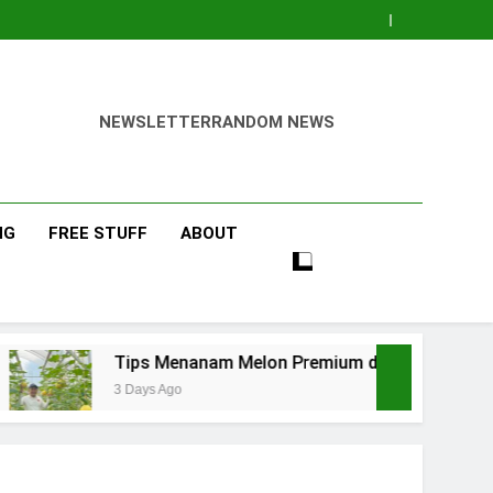
NEWSLETTER
RANDOM NEWS
NG
FREE STUFF
ABOUT
Tips Menanam Melon Premium di Polibag Skala Rumahan
3 Days Ago