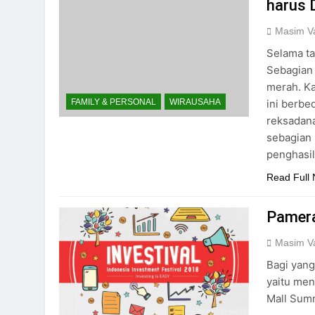
harus 
Masim Va
Selama ta
Sebagian 
merah. Ka
ini berbe
FAMILY & PERSONAL
WIRAUSAHA
reksadan
sebagian 
penghasi
Read Full
Pamera
Masim Va
Bagi yang
yaitu men
Mall Sum