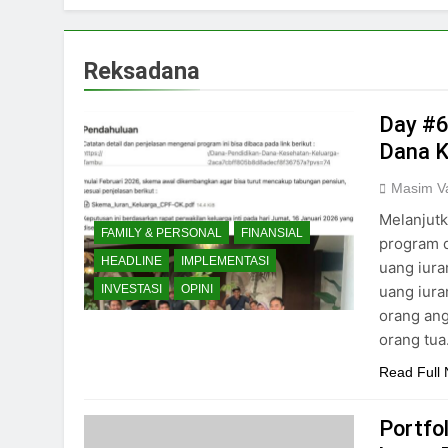
Reksadana
Day #6
Dana K
Masim Va
Melanjutk
FAMILY & PERSONAL
FINANSIAL
program d
HEADLINE
IMPLEMENTASI
uang iura
uang iura
INVESTASI
OPINI
orang ang
orang tua
Read Full
Portfo