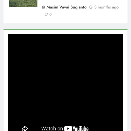
Masim Vavai Sugianto
3 months ago
0