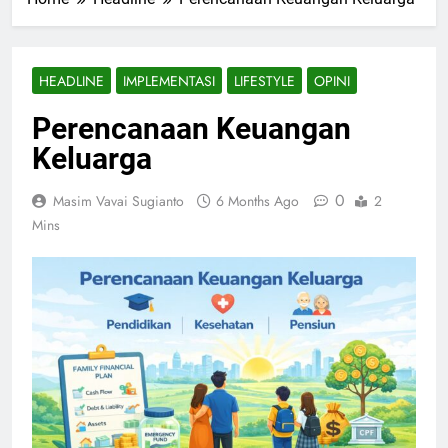
HEADLINE
IMPLEMENTASI
LIFESTYLE
OPINI
Perencanaan Keuangan
Keluarga
0
Masim Vavai Sugianto
6 Months Ago
2
Mins