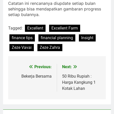
Catatan ini rencananya diupdate setiap bulan
sehingga bisa mendapatkan gambaran progress
setiap bulannya.
Tagged:
Excellent
Excellent Farm
finance tips
financial planning
Insight
Zeze Vavai
Zeze Zahra
Previous:
Next:
Post
navigation
Bekerja Bersama
50 Ribu Rupiah :
Harga Kangkung 1
Kotak Lahan