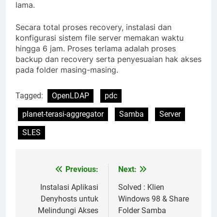
lama.
Secara total proses recovery, instalasi dan
konfigurasi sistem file server memakan waktu
hingga 6 jam. Proses terlama adalah proses
backup dan recovery serta penyesuaian hak akses
pada folder masing-masing.
Tagged:
OpenLDAP
pdc
planet-terasi-aggregator
Samba
Server
SLES
Previous:
Next:
Post
navigation
Instalasi Aplikasi
Solved : Klien
Denyhosts untuk
Windows 98 & Share
Melindungi Akses
Folder Samba