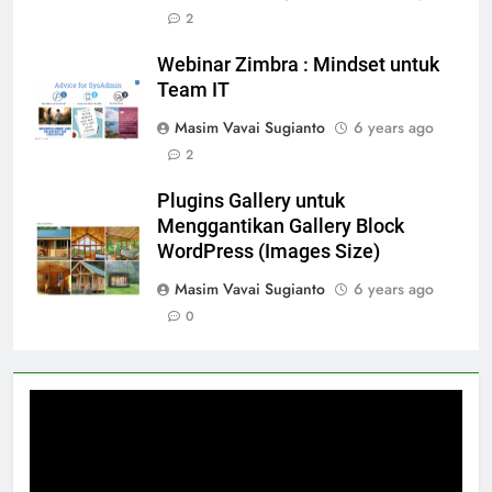
2
Webinar Zimbra : Mindset untuk
Team IT
Masim Vavai Sugianto
6 years ago
2
Plugins Gallery untuk
Menggantikan Gallery Block
WordPress (Images Size)
Masim Vavai Sugianto
6 years ago
0