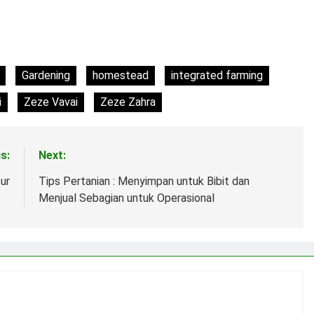
Gardening
homestead
integrated farming
i
Zeze Vavai
Zeze Zahra
s:
Next:
ur
Tips Pertanian : Menyimpan untuk Bibit dan
Menjual Sebagian untuk Operasional