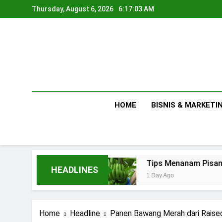
Skip
Thursday, August 6, 2026
6:17:04 AM
to
content
HOME
BISNIS & MARKETI
umahan
Tips Menanam Pisang : Pentingnya Me
HEADLINES
1 Day Ago
Home
Headline
Panen Bawang Merah dari Rais