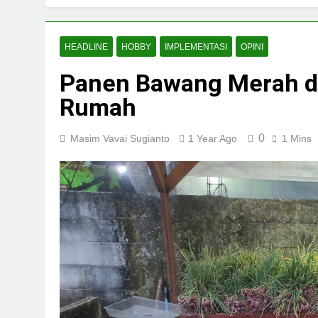
HEADLINE
HOBBY
IMPLEMENTASI
OPINI
Panen Bawang Merah da
Rumah
0
Masim Vavai Sugianto
1 Year Ago
1 Mins