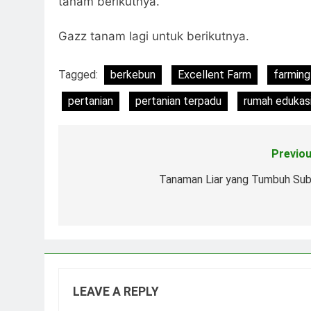
tanam berikutnya.
Gazz tanam lagi untuk berikutnya.
Tagged:
berkebun
Excellent Farm
farming
pertanian
pertanian terpadu
rumah edukas
Previou
Post
navigation
Tanaman Liar yang Tumbuh Sub
LEAVE A REPLY