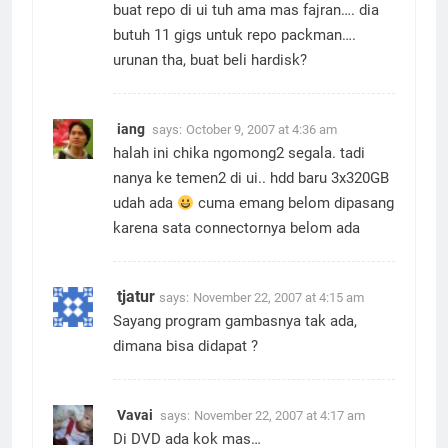
buat repo di ui tuh ama mas fajran…. dia
butuh 11 gigs untuk repo packman….
urunan tha, buat beli hardisk?
iang
says:
October 9, 2007 at 4:36 am
halah ini chika ngomong2 segala. tadi
nanya ke temen2 di ui.. hdd baru 3x320GB
udah ada
cuma emang belom dipasang
karena sata connectornya belom ada
tjatur
says:
November 22, 2007 at 4:15 am
Sayang program gambasnya tak ada,
dimana bisa didapat ?
Vavai
says:
November 22, 2007 at 4:17 am
Di DVD ada kok mas…