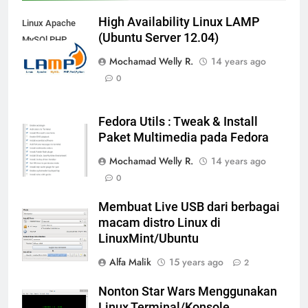
High Availability Linux LAMP
Linux Apache
(Ubuntu Server 12.04)
MySQl PHP
Mochamad Welly R.
14 years ago
0
Fedora Utils : Tweak & Install
Paket Multimedia pada Fedora
Mochamad Welly R.
14 years ago
0
Membuat Live USB dari berbagai
macam distro Linux di
LinuxMint/Ubuntu
Alfa Malik
15 years ago
2
Nonton Star Wars Menggunakan
Linux Terminal/Konsole