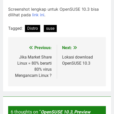
Screenshot lengkap untuk OpenSUSE 10.3 bisa
dilihat pada
link ini
.
Tagged:
Distro
suse
Previous:
Next:
Post
navigation
Jika Market Share
Lokasi download
Linux = 80% berarti
OpenSUSE 10.3
80% virus
Mengancam Linux ?
6 thoughts on “
OpenSUSE 10.3, Preview