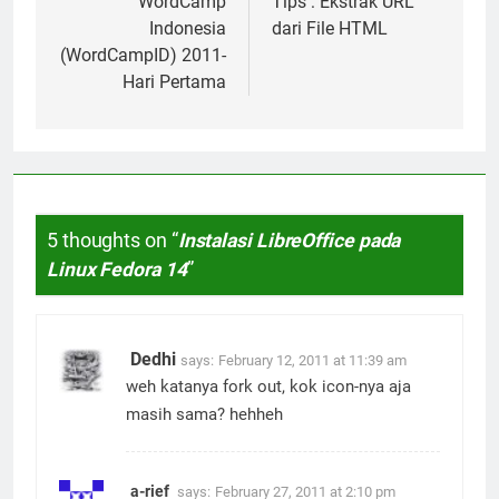
navigation
WordCamp
Tips : Ekstrak URL
Indonesia
dari File HTML
(WordCampID) 2011-
Hari Pertama
5 thoughts on “
Instalasi LibreOffice pada
Linux Fedora 14
”
Dedhi
says:
February 12, 2011 at 11:39 am
weh katanya fork out, kok icon-nya aja
masih sama? hehheh
a-rief
says:
February 27, 2011 at 2:10 pm