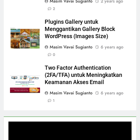
Masim Vavai Sugianto
2 years ago
2
Plugins Gallery untuk
Menggantikan Gallery Block
WordPress (Images Size)
Masim Vavai Sugianto
6 years ago
0
Two Factor Authentication
(2FA/TFA) untuk Meningkatkan
Keamanan Akses Email
Masim Vavai Sugianto
6 years ago
1