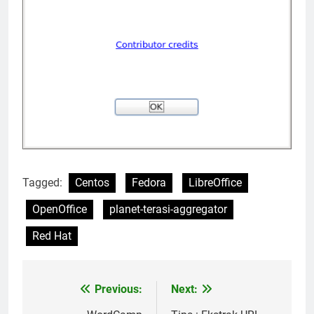
Tagged:
Centos
Fedora
LibreOffice
OpenOffice
planet-terasi-aggregator
Red Hat
Previous:
Next:
Post