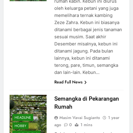
rumah kabin. Kebun ini diurus
oleh keluarga petani yang juga
memelihara ternak kambing
Zeze Zahra. Kebun ini biasanya
ditanami berbagai jenis tanaman
sesuai musim. Saat akhir
Desember misalnya, kebun ini
ditanami jagung. Pada bulan
lainnya, kebun ini ditanami
terong, pare, timun, semangka
dan lain-lain. Kebun…
Read Full News
Semangka di Pekarangan
Rumah
Masim Vavai Sugianto
1 year
HEADLINE
ago
0
1 mins
HOBBY