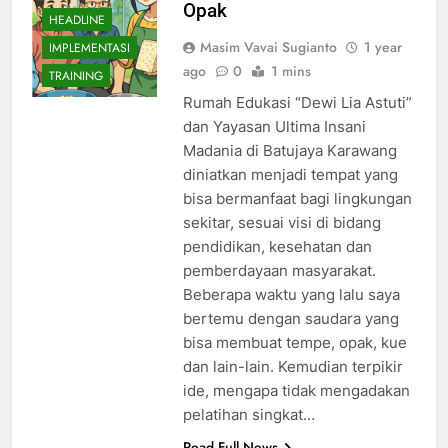
Opak
HEADLINE
Masim Vavai Sugianto
1 year
IMPLEMENTASI
ago
0
1 mins
TRAINING
Rumah Edukasi “Dewi Lia Astuti”
dan Yayasan Ultima Insani
Madania di Batujaya Karawang
diniatkan menjadi tempat yang
bisa bermanfaat bagi lingkungan
sekitar, sesuai visi di bidang
pendidikan, kesehatan dan
pemberdayaan masyarakat.
Beberapa waktu yang lalu saya
bertemu dengan saudara yang
bisa membuat tempe, opak, kue
dan lain-lain. Kemudian terpikir
ide, mengapa tidak mengadakan
pelatihan singkat…
Read Full News