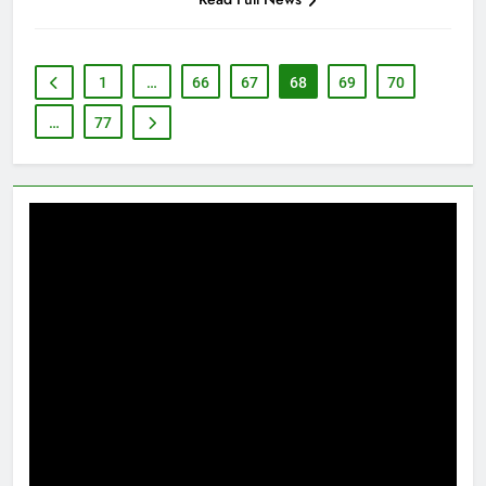
1
…
66
67
68
69
70
…
77