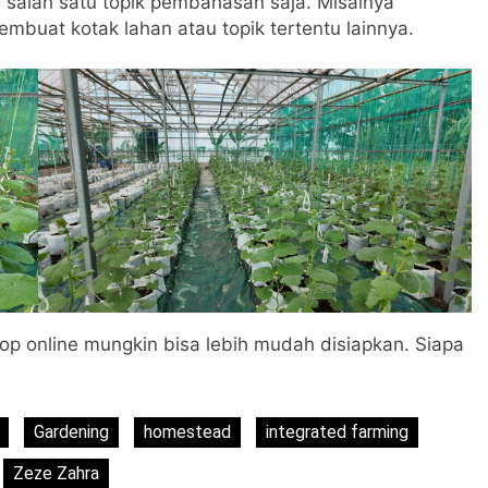
e salah satu topik pembahasan saja. Misalnya
buat kotak lahan atau topik tertentu lainnya.
op online mungkin bisa lebih mudah disiapkan. Siapa
Gardening
homestead
integrated farming
Zeze Zahra