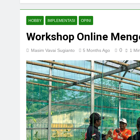
HOBBY
IMPLEMENTASI
OPINI
Workshop Online Menge
0
Masim Vavai Sugianto
5 Months Ago
1 Mi