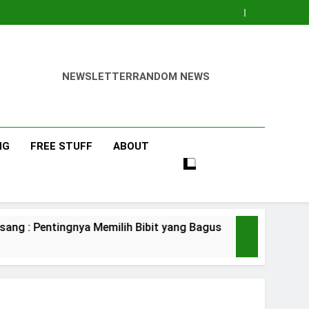
NEWSLETTER
RANDOM NEWS
NG
FREE STUFF
ABOUT
a Memilih Bibit yang Bagus
Pisang Baranga
3 Days Ago