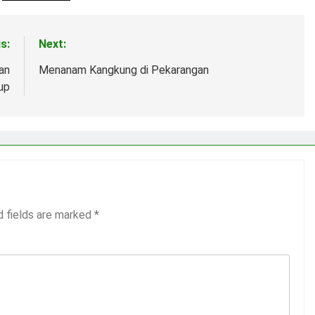
s:
Next:
an
Menanam Kangkung di Pekarangan
up
d fields are marked
*