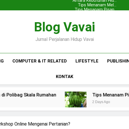
Antara Kebutuhan Hidup
dengan Ekspansi Usaha
Tips Menanam Melon
Premium di Polibag Skala
Tips Menanam Pisang :
Pentingnya Memilih Bibit
Pisang Barangan
Rumahan
Antara Kebutuhan Hidup
yang Bagus
Blog Vavai
dengan Ekspansi Usaha
Tips Menanam Melon
Premium di Polibag Skala
Tips Menanam Pisang :
Pentingnya Memilih Bibit
Pisang Barangan
Rumahan
yang Bagus
Jurnal Perjalanan Hidup Vavai
NG
COMPUTER & IT RELATED
LIFESTYLE
PUBLISHI
KONTAK
a Rumahan
Tips Menanam Pisang : Pentingny
2 Days Ago
kshop Online Mengenai Pertanian?