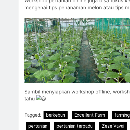
Workshop pertanian online juga bisa fokus k
mengenai tips penanaman melon atau tips mem
Sambil menyiapkan workshop offline, worksh
tahu
Tagged:
berkebun
Excellent Farm
farming
pertanian
pertanian terpadu
Zeze Vavai