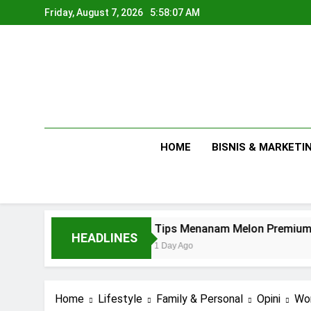
Skip
Friday, August 7, 2026
5:58:08 AM
to
content
HOME
BISNIS & MARKETI
Tips Menanam Melon Premium di Polibag Skal
HEADLINES
1 Day Ago
Home
Lifestyle
Family & Personal
Opini
Wor