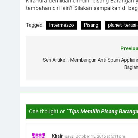
Kira-kira demikian ciri-ciri pisang Baranga
tambahan ciri lain? Silakan sampaikan di ba
Tagged:
Intermezzo
Pisang
planet-terasi
Previou
Post
navigation
Seri Artikel : Membangun Anti Spam Applian
Bagian
One thought on “
Tips Memilih Pisang Barang
Khair
says:
October 15, 2016 at 5:11 pm