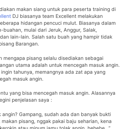
iakan makan siang untuk para peserta training di
llent
DJ biasanya team Excellent melakukan
eberapa hidangan pencuci mulut. Biasanya dalam
-buahan, mulai dari Jeruk, Anggur, Salak,
dan lain-lain. Salah satu buah yang hampir tidak
 pisang Barangan.
n mengapa pisang selalu disediakan sebagai
mbangan utama adalah untuk mencegah masuk angin.
sa ingin tahunya, memangnya ada zat apa yang
cegah masuk angin.
entu yang bisa mencegah masuk angin. Alasannya
egini penjelasan saya :
k angin? Gampang, sudah ada dan banyak bukti
 makan pisang, nggak pakai baju seharian, kena
kerokin atau minum jamu tolak angin, hehehe…”