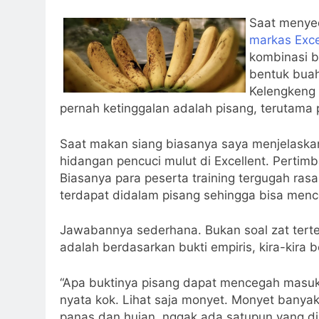
Saat menyed
markas Exce
kombinasi b
bentuk buah
Kelengkeng 
pernah ketinggalan adalah pisang, terutama
Saat makan siang biasanya saya menjelaska
hidangan pencuci mulut di Excellent. Perti
Biasanya para peserta training tergugah ra
terdapat didalam pisang sehingga bisa men
Jawabannya sederhana. Bukan soal zat tert
adalah berdasarkan bukti empiris, kira-kira b
“Apa buktinya pisang dapat mencegah masu
nyata kok. Lihat saja monyet. Monyet banyak
panas dan hujan, nggak ada satupun yang di