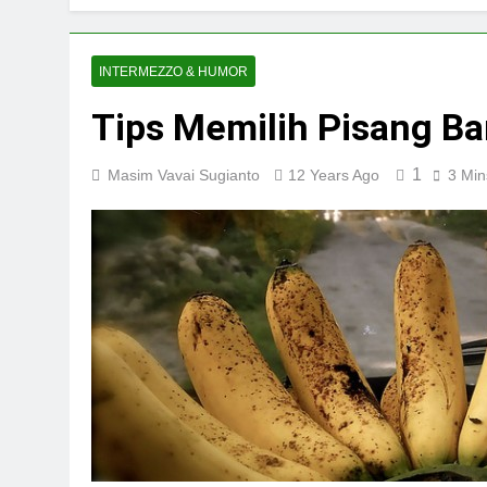
INTERMEZZO & HUMOR
Tips Memilih Pisang B
1
Masim Vavai Sugianto
12 Years Ago
3 Min