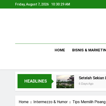
Skip
Friday, August 7, 2026
10:30:30 AM
to
content
HOME
BISNIS & MARKETI
an Pribadi
Setelah Sekian Lama Bekerja : S
HEADLINES
6 Days Ago
Home
Intermezzo & Humor
Tips Memilih Pisan