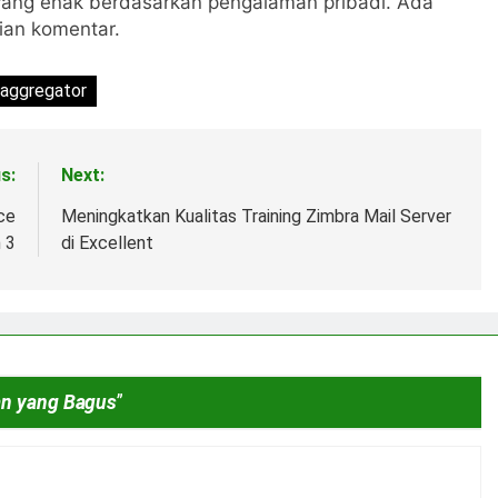
n yang enak berdasarkan pengalaman pribadi. Ada
gian komentar.
-aggregator
s:
Next:
ce
Meningkatkan Kualitas Training Zimbra Mail Server
 3
di Excellent
an yang Bagus
”