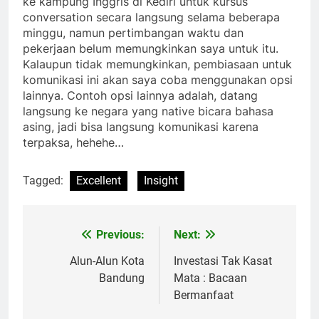
ke kampung Inggris di Kediri untuk kursus
conversation secara langsung selama beberapa
minggu, namun pertimbangan waktu dan
pekerjaan belum memungkinkan saya untuk itu.
Kalaupun tidak memungkinkan, pembiasaan untuk
komunikasi ini akan saya coba menggunakan opsi
lainnya. Contoh opsi lainnya adalah, datang
langsung ke negara yang native bicara bahasa
asing, jadi bisa langsung komunikasi karena
terpaksa, hehehe…
Tagged:
Excellent
Insight
Previous:
Next:
Post
navigation
Alun-Alun Kota
Investasi Tak Kasat
Bandung
Mata : Bacaan
Bermanfaat