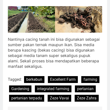
Nantinya cacing tanah ini bisa digunakan sebagai
sumber pakan ternak maupun ikan. Sisa media
berupa kascing (bekas cacing) bisa digunakan
sebagai media tanam super sekaligus pupuk
alami. Sekali proses bisa mendapatkan beberapa
manfaat sekaligus.
Tagged:
berkebun
Excellent Farm
farming
Gardening
integrated farming
pertanian
pertanian terpadu
Zeze Vavai
Zeze Zahra