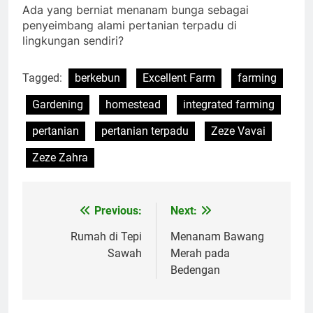
Ada yang berniat menanam bunga sebagai
penyeimbang alami pertanian terpadu di
lingkungan sendiri?
Tagged:
berkebun
Excellent Farm
farming
Gardening
homestead
integrated farming
pertanian
pertanian terpadu
Zeze Vavai
Zeze Zahra
Previous:
Next:
Post
navigation
Rumah di Tepi
Menanam Bawang
Sawah
Merah pada
Bedengan