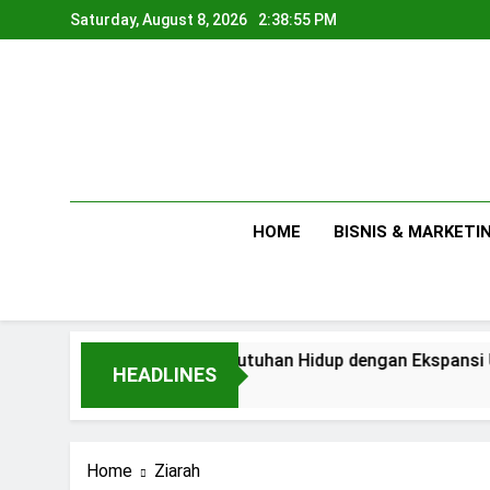
Skip
Saturday, August 8, 2026
2:38:55 PM
to
content
HOME
BISNIS & MARKETI
Antara Kebutuhan Hidup dengan Ekspansi Usaha
HEADLINES
2 Days Ago
Home
Ziarah