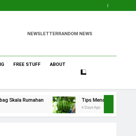
NEWSLETTER
RANDOM NEWS
NG
FREE STUFF
ABOUT
umahan
Tips Menanam Pisang : Pentingnya Me
4 Days Ago