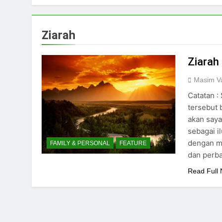
Ziarah
Ziarah
Masim Va
Catatan :
tersebut 
akan say
sebagai i
dengan me
FAMILY & PERSONAL
FEATURE
dan perb
Read Full