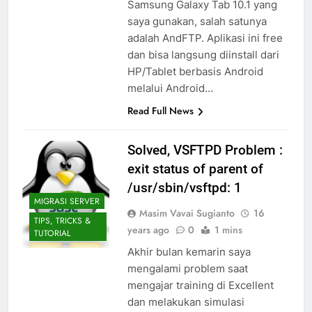
Samsung Galaxy Tab 10.1 yang
saya gunakan, salah satunya
adalah AndFTP. Aplikasi ini free
dan bisa langsung diinstall dari
HP/Tablet berbasis Android
melalui Android…
Read Full News
Solved, VSFTPD Problem :
exit status of parent of
/usr/sbin/vsftpd: 1
MIGRASI SERVER
Masim Vavai Sugianto
16
TIPS, TRICKS &
years ago
0
1 mins
TUTORIAL
Akhir bulan kemarin saya
mengalami problem saat
mengajar training di Excellent
dan melakukan simulasi