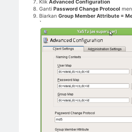
Klik
Advanced Configuration
Ganti
Password Change Protocol
menj
Biarkan
Group Member Attribute = M
`