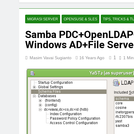
MIGRASI SERVER
OPENSUSE & SLES
TIPS, TRICKS & T
Samba PDC+OpenLDAP+F
Windows AD+File Serve
1
Masim Vavai Sugianto
16 Years Ago
1 Min