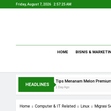
Skip
Friday, August 7, 2026
2:57:26 AM
to
content
HOME
BISNIS & MARKETI
Tips Menanam Melon Premium di Polibag S
HEADLINES
1 Day Ago
Home
Computer & IT Related
Linux
Migrasi S