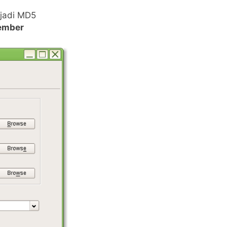
adi MD5
ember