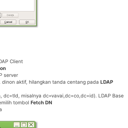
DAP Client
ion
P server
 dinon aktif, hilangkan tanda centang pada
LDAP
 dc=tld, misalnya dc=vavai,dc=co,dc=id). LDAP Base
emilih tombol
Fetch DN
a