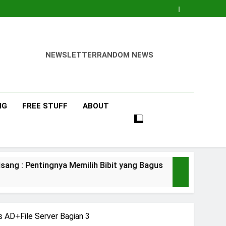
NEWSLETTER
RANDOM NEWS
NG
FREE STUFF
ABOUT
gnya Memilih Bibit yang Bagus
Pisang Bara
3 Days Ago
AD+File Server Bagian 3