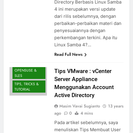
Directory Berbasis Linux Samba
4 ini merupakan versi update
dari rilis sebelumnya, dengan
perbaikan-perbaikan materi dan
penyesuaiannya dengan
perkembangan terkini. Apa itu
Linux Samba 4?…
Read Full News
MIGRASI SERVER
OPENSUSE &
Tips VMware : vCenter
SLES
Server Appliance
TIPS, TRICKS &
Menggunakan Account
TUTORIAL
Active Directory
Masim Vavai Sugianto
13 years
ago
0
4 mins
Pada artikel sebelumnya, saya
menuliskan Tips Membuat User