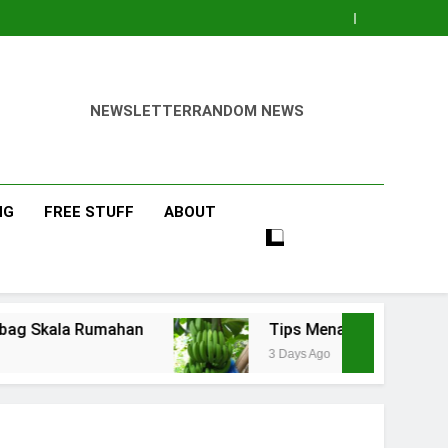
NEWSLETTER
RANDOM NEWS
NG
FREE STUFF
ABOUT
n
Tips Menanam Pisang : Pentingnya Memilih
3 Days Ago