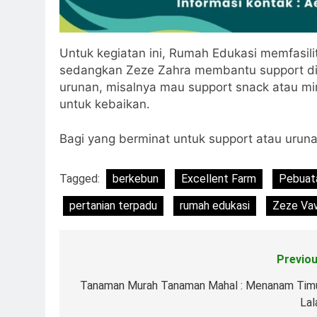
Untuk kegiatan ini, Rumah Edukasi memfasilit
sedangkan Zeze Zahra membantu support di 
urunan, misalnya mau support snack atau mi
untuk kebaikan.
Bagi yang berminat untuk support atau uruna
Tagged:
berkebun
Excellent Farm
Pebuat
pertanian terpadu
rumah edukasi
Zeze Vav
Previou
Post
navigation
Tanaman Murah Tanaman Mahal : Menanam Tim
Lal