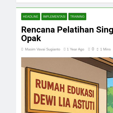
HEADLINE
IMPLEMENTASI
TRAINING
Rencana Pelatihan Sin
Opak
0
Masim Vavai Sugianto
1 Year Ago
1 Mins