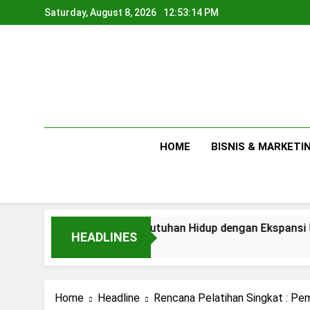
Skip
Saturday, August 8, 2026
12:53:15 PM
to
content
HOME
BISNIS & MARKETI
Antara Kebutuhan Hidup dengan Ekspansi Usaha
HEADLINES
1 Day Ago
Home
Headline
Rencana Pelatihan Singkat : P