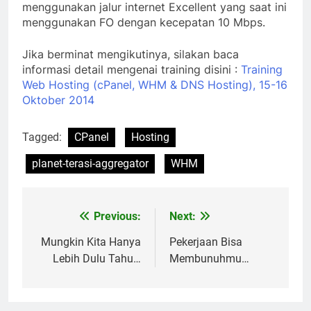
menggunakan jalur internet Excellent yang saat ini
menggunakan FO dengan kecepatan 10 Mbps.
Jika berminat mengikutinya, silakan baca
informasi detail mengenai training disini :
Training
Web Hosting (cPanel, WHM & DNS Hosting), 15-16
Oktober 2014
Tagged:
CPanel
Hosting
planet-terasi-aggregator
WHM
Previous:
Next:
Post
navigation
Mungkin Kita Hanya
Pekerjaan Bisa
Lebih Dulu Tahu…
Membunuhmu…