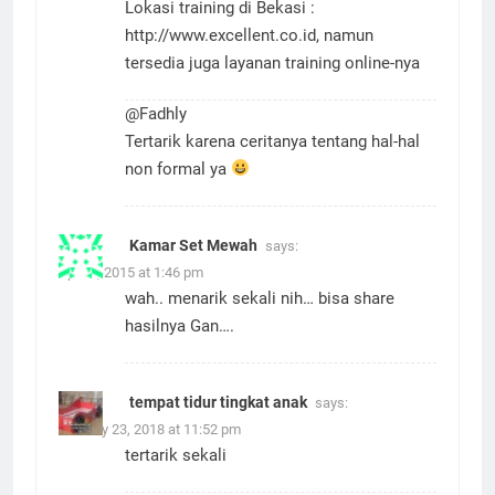
Lokasi training di Bekasi :
http://www.excellent.co.id
, namun
tersedia juga layanan training online-nya
@Fadhly
Tertarik karena ceritanya tentang hal-hal
non formal ya
Kamar Set Mewah
says:
April 6, 2015 at 1:46 pm
wah.. menarik sekali nih… bisa share
hasilnya Gan….
tempat tidur tingkat anak
says:
January 23, 2018 at 11:52 pm
tertarik sekali