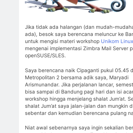
Jika tidak ada halangan (dan mudah-mudaha
ada), besok saya berencana meluncur ke B
untuk mengisi materi workshop
Unikom Linu
mengenai implementasi Zimbra Mail Server 
openSUSE/SLES.
Saya berencana naik Cipaganti pukul 05.45 d
Metropolitan 2 bersama adik saya, Maryadi
Arismunandar. Jika perjalanan lancar, semes
bisa sampai di Bandung pagi hari dan isi aca
workshop hingga menjelang shalat Jum’at. S
shalat Jum’at saya jalan-jalan dan mungkin d
sebentar dan kemudian berencana pulang naik
Niat awal sebenarnya saya ingin sekalian be