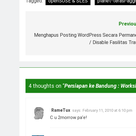
Tagged:
openSUSE & SLES
planet-terasi-agg
Previou
Post
navigation
Menghapus Posting WordPress Secara Perman
/ Disable Fasilitas Tr
4 thoughts on “
Persiapan ke Bandung : Work
RameTux
says:
February 11, 2010 at 6:10 pm
C u 2morrow pa’e!