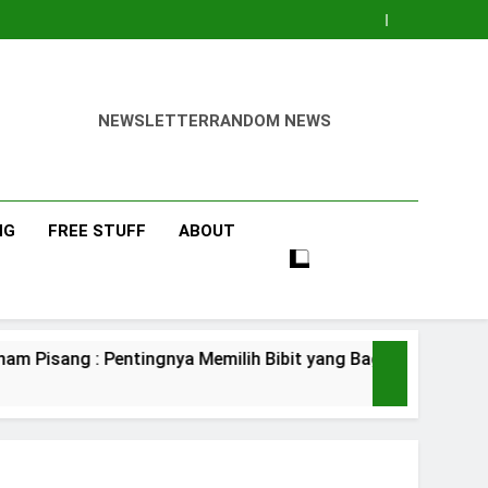
NEWSLETTER
RANDOM NEWS
NG
FREE STUFF
ABOUT
entingnya Memilih Bibit yang Bagus
Pisang
3 Days Ag