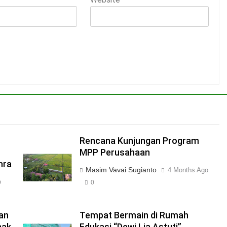
Rencana Kunjungan Program
MPP Perusahaan
hra
Masim Vavai Sugianto
4 Months Ago
o
0
an
Tempat Bermain di Rumah