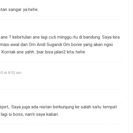
tan sangar ya.hehe..
e ? kebetulan ane lagi cuti minggu itu di bandung. Saya kira
ormasi awal dari Om Andi Sugandi Om bonie yang akan ngisi
Kontak ane yahh…biar bisa jalan2 kita..hehe
10 at 8:52 am
pet,. Saya juga ada niatan berkunjung ke salah satu tempat
lagi si boss, nanti saya kabari.