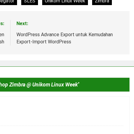
regator
SLES
Unikom Linux Week
Zimbra
s:
Next:
en
WordPress Advance Export untuk Kemudahan
ash
Export-Import WordPress
shop Zimbra @ Unikom Linux Week
”