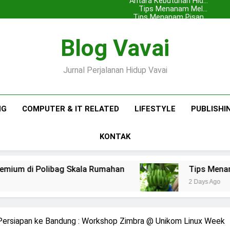
Antara Kebutuhan Hidup
dengan Ekspansi Usaha
Tips Menanam Melon
Premium di Polibag Skala
Tips Menanam Pisang :
Pentingnya Memilih Bibit
Pisang Barangan
Rumahan
Antara Kebutuhan Hidup
yang Bagus
Blog Vavai
dengan Ekspansi Usaha
Tips Menanam Melon
Premium di Polibag Skala
Tips Menanam Pisang :
Pentingnya Memilih Bibit
Pisang Barangan
Rumahan
yang Bagus
Jurnal Perjalanan Hidup Vavai
NG
COMPUTER & IT RELATED
LIFESTYLE
PUBLISHI
KONTAK
bag Skala Rumahan
Tips Menanam Pisang : P
2 Days Ago
Persiapan ke Bandung : Workshop Zimbra @ Unikom Linux Week