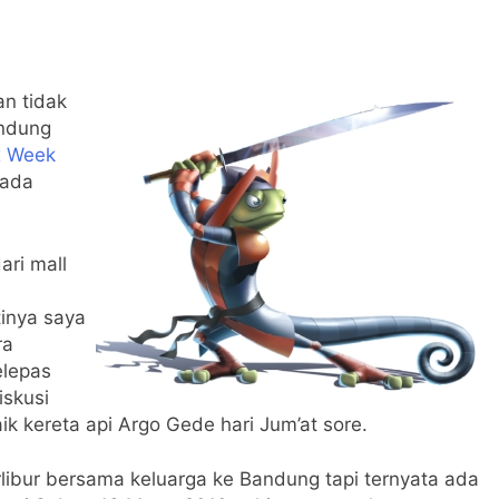
n tidak
andung
x Week
pada
ari mall
tinya saya
ra
elepas
iskusi
 kereta api Argo Gede hari Jum’at sore.
rlibur bersama keluarga ke Bandung tapi ternyata ada