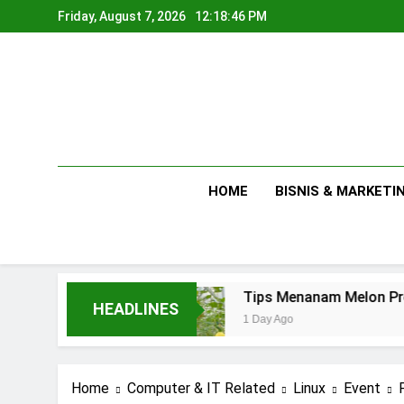
Skip
Friday, August 7, 2026
12:18:47 PM
to
content
HOME
BISNIS & MARKETI
 Usaha
Tips Menanam Melon Premium di Poli
HEADLINES
1 Day Ago
Home
Computer & IT Related
Linux
Event