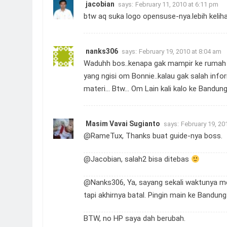
jacobian
says:
February 11, 2010 at 6:11 pm
btw aq suka logo opensuse-nya.lebih keliha
nanks306
says:
February 19, 2010 at 8:04 am
Waduhh bos..kenapa gak mampir ke rumah an
yang ngisi om Bonnie..kalau gak salah inf
materi… Btw… Om Lain kali kalo ke Bandung 
Masim Vavai Sugianto
says:
February 19, 20
@RameTux, Thanks buat guide-nya boss.
@Jacobian, salah2 bisa ditebas
@Nanks306, Ya, sayang sekali waktunya me
tapi akhirnya batal. Pingin main ke Bandung 
BTW, no HP saya dah berubah.