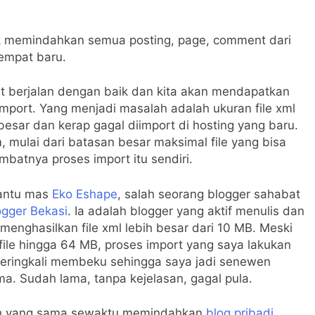
uk memindahkan semua posting, page, comment dari
empat baru.
rt berjalan dengan baik dan kita akan mendapatkan
import. Yang menjadi masalah adalah ukuran file xml
esar dan kerap gagal diimport di hosting yang baru.
ulai dari batasan besar maksimal file yang bisa
mbatnya proses import itu sendiri.
antu mas
Eko Eshape
, salah seorang blogger sahabat
ogger Bekasi
. Ia adalah blogger yang aktif menulis dan
menghasilkan file xml lebih besar dari 10 MB. Meski
ile hingga 64 MB, proses import yang saya lakukan
eringkali membeku sehingga saya jadi senewen
ma. Sudah lama, tanpa kejelasan, gagal pula.
ah yang sama sewaktu memindahkan
blog pribadi