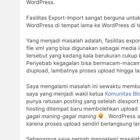
WordPress.
Fasilitas Export-Import sangat berguna unt
WordPress di tempat lama ke WordPress di t
Yang menjadi masalah adalah, fasilitas expo
file xml yang bisa digunakan sebagai media 
tersebut yang kadang kala berukuran cukup b
Penyebab kegagalan bisa bermacam-macam, m
diupload, lambatnya proses upload hingga la
Saya mengalami masalah ini sewaktu memb
saya yang menjadi wakil ketua
Komunitas Bl
punya ratusan posting yang setelah diexport 
hosting ditempat baru membolehkan upload f
gagal maning-gagal maning
. WordPress s
karena proses upload sendiri berlangsung la
Sebenarnya saya pernah mengalami masal