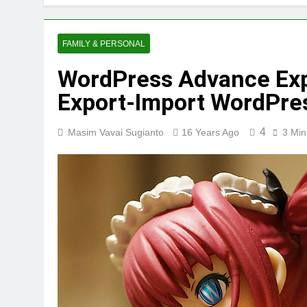
FAMILY & PERSONAL
WordPress Advance Ex
Export-Import WordPre
4
Masim Vavai Sugianto
16 Years Ago
3 Min