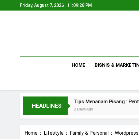
Skip
Friday, August 7, 2026
11:09:29 PM
to
content
HOME
BISNIS & MARKETI
han
Tips Menanam Pisang : Pentingnya Memil
HEADLINES
2 Days Ago
Home
Lifestyle
Family & Personal
Wordpress