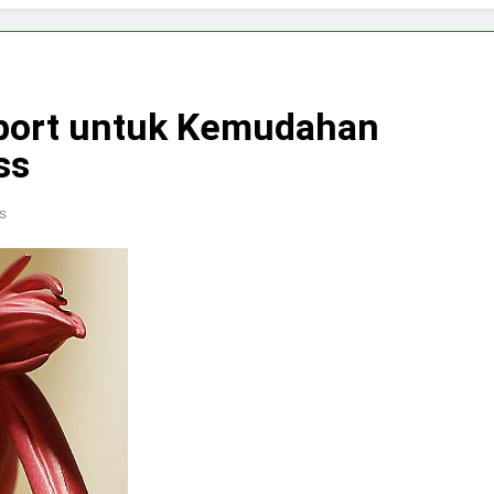
port untuk Kemudahan
ss
s