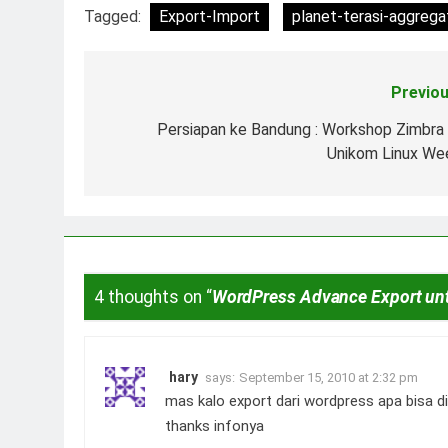
Tagged:
Export-Import
planet-terasi-aggrega
Previou
Post
navigation
Persiapan ke Bandung : Workshop Zimbra
Unikom Linux We
4 thoughts on “
WordPress Advance Export un
hary
says:
September 15, 2010 at 2:32 pm
mas kalo export dari wordpress apa bisa d
thanks infonya