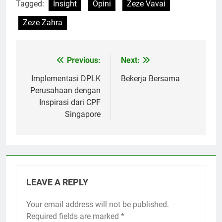
Tagged:
Insight
Opini
Zeze Vavai
Zeze Zahra
Previous:
Next:
Post
navigation
Implementasi DPLK
Bekerja Bersama
Perusahaan dengan
Inspirasi dari CPF
Singapore
LEAVE A REPLY
Your email address will not be published.
Required fields are marked
*