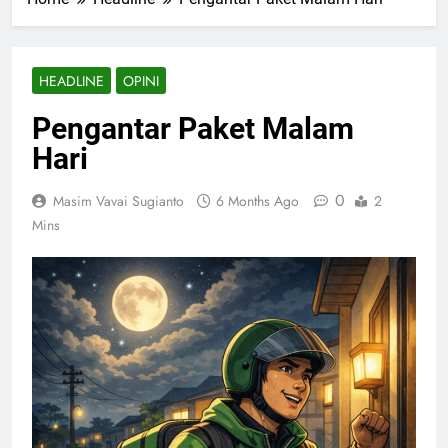
HEADLINE
OPINI
Pengantar Paket Malam
Hari
0
Masim Vavai Sugianto
6 Months Ago
2
Mins