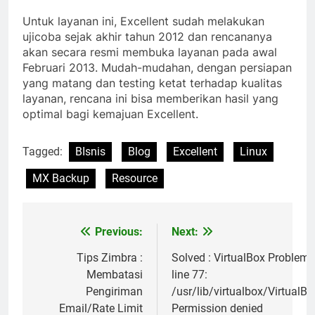
Untuk layanan ini, Excellent sudah melakukan
ujicoba sejak akhir tahun 2012 dan rencananya
akan secara resmi membuka layanan pada awal
Februari 2013. Mudah-mudahan, dengan persiapan
yang matang dan testing ketat terhadap kualitas
layanan, rencana ini bisa memberikan hasil yang
optimal bagi kemajuan Excellent.
Tagged:
BIsnis
Blog
Excellent
Linux
MX Backup
Resource
Previous:
Next:
Post
navigation
Tips Zimbra :
Solved : VirtualBox Problem,
Membatasi
line 77:
Pengiriman
/usr/lib/virtualbox/VirtualBo
Email/Rate Limit
Permission denied