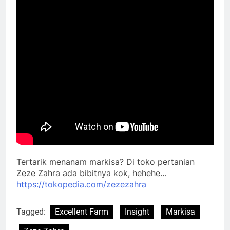
Tertarik menanam markisa? Di toko pertanian
Zeze Zahra ada bibitnya kok, hehehe…
https://tokopedia.com/zezezahra
Tagged:
Excellent Farm
Insight
Markisa