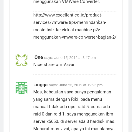
menggunakan VMWare Converter.
http://www.excellent.co.id/product-
services/vmware/tips-memindahkan-
mesin-fisik-ke-virtual-machine-p2v-
menggunakan-vmware-converter-bagian-2/
One
says:
June 15, 2012 at 3:47 pm
Nice share om Vavai
angga
says:
June 25, 2012 at 12:25 pm
Mas, kebetulan saya punya pengalaman
yang sama dengan Riki, pada menu
manual tidak ada opsi raid 5, cuma ada
raid 0 dan raid 1. saya menggunakan ibm
server x5650. di server ada 3 hardisk mas.