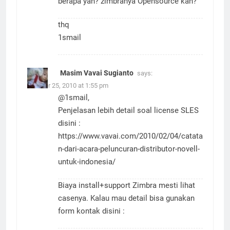
berapa yah? zimbranya Opensource kan?
thq
1smail
Masim Vavai Sugianto
says:
October 25, 2010 at 1:55 pm
@1smail,
Penjelasan lebih detail soal license SLES
disini :
https://www.vavai.com/2010/02/04/catata
n-dari-acara-peluncuran-distributor-novell-
untuk-indonesia/
Biaya install+support Zimbra mesti lihat
casenya. Kalau mau detail bisa gunakan
form kontak disini :