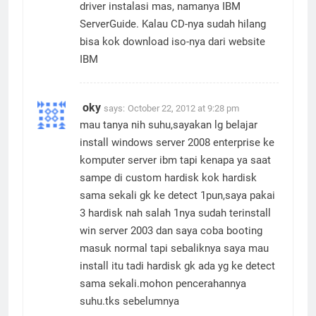
Biasanya IBM menyediakan CD untuk
driver instalasi mas, namanya IBM
ServerGuide. Kalau CD-nya sudah hilang
bisa kok download iso-nya dari website
IBM
oky
says:
October 22, 2012 at 9:28 pm
mau tanya nih suhu,sayakan lg belajar
install windows server 2008 enterprise ke
komputer server ibm tapi kenapa ya saat
sampe di custom hardisk kok hardisk
sama sekali gk ke detect 1pun,saya pakai
3 hardisk nah salah 1nya sudah terinstall
win server 2003 dan saya coba booting
masuk normal tapi sebaliknya saya mau
install itu tadi hardisk gk ada yg ke detect
sama sekali.mohon pencerahannya
suhu.tks sebelumnya