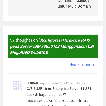
Domain, 1 Mailbox
untuk Multi Domain
59 thoughts on “
Konfigurasi Hardware RAID
pada Server IBM x3650 M3 Menggunakan LSI
MegaRAID WebBIOS
”
Newer comments
Comments
navigation
1smail
says:
October 25, 2010 at 1:16 pm
O/S SUSE Linux Enterprise Server 11 SP1,
apakah bayar atau free??
trus untuk biaya install+support zimbra