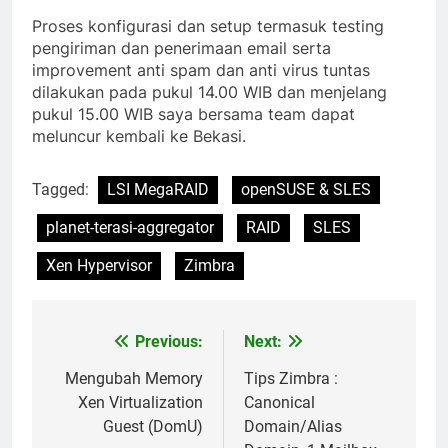
Proses konfigurasi dan setup termasuk testing
pengiriman dan penerimaan email serta
improvement anti spam dan anti virus tuntas
dilakukan pada pukul 14.00 WIB dan menjelang
pukul 15.00 WIB saya bersama team dapat
meluncur kembali ke Bekasi.
Tagged:
LSI MegaRAID
openSUSE & SLES
planet-terasi-aggregator
RAID
SLES
Xen Hypervisor
Zimbra
Previous:
Next:
Post
navigation
Mengubah Memory
Tips Zimbra :
Xen Virtualization
Canonical
Guest (DomU)
Domain/Alias