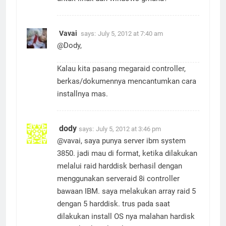
untuk linux dan windows gmana?
Vavai
says:
July 5, 2012 at 7:40 am
@Dody,
Kalau kita pasang megaraid controller,
berkas/dokumennya mencantumkan cara
installnya mas.
dody
says:
July 5, 2012 at 3:46 pm
@vavai, saya punya server ibm system
3850. jadi mau di format, ketika dilakukan
melalui raid harddisk berhasil dengan
menggunakan serveraid 8i controller
bawaan IBM. saya melakukan array raid 5
dengan 5 harddisk. trus pada saat
dilakukan install OS nya malahan hardisk