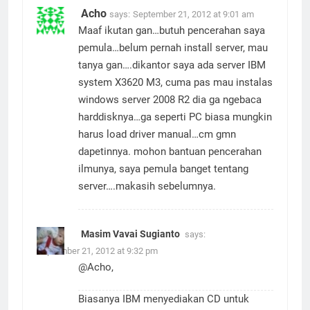
Acho
says:
September 21, 2012 at 9:01 am
Maaf ikutan gan…butuh pencerahan saya
pemula…belum pernah install server, mau
tanya gan….dikantor saya ada server IBM
system X3620 M3, cuma pas mau instalas
windows server 2008 R2 dia ga ngebaca
harddisknya…ga seperti PC biasa mungkin
harus load driver manual…cm gmn
dapetinnya. mohon bantuan pencerahan
ilmunya, saya pemula banget tentang
server….makasih sebelumnya.
Masim Vavai Sugianto
says:
September 21, 2012 at 9:32 pm
@Acho,