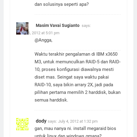
Menurut mas vivai, apa ya ini masalahnya
dan solusinya seperti apa?
Masim Vavai Sugianto
says:
June 25, 2012 at 5:01 pm
@Angga,
Waktu terakhir pengalaman di IBM x3650
M3, untuk memunculkan RAID-5 dan RAID-
10, proses konfigurasi diawalnya mesti
diset mas. Seingat saya waktu pakai
RAID-10, saya bikin arrary 2X, jadi pada
pilihan pertama memilih 2 harddisk, bukan
semua harddisk.
dody
says:
July 4, 2012 at 1:32 pm
gan, mau nanya ni. install megaraid bios