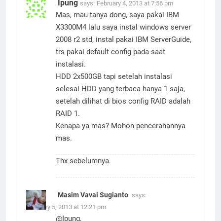
Ipung
says:
February 4, 2013 at 7:56 pm
Mas, mau tanya dong, saya pakai IBM
X3300M4 lalu saya instal windows server
2008 r2 std, instal pakai IBM ServerGuide,
trs pakai default config pada saat
instalasi.
HDD 2x500GB tapi setelah instalasi
selesai HDD yang terbaca hanya 1 saja,
setelah dilihat di bios config RAID adalah
RAID 1.
Kenapa ya mas? Mohon pencerahannya
mas.
Thx sebelumnya.
Masim Vavai Sugianto
says:
February 5, 2013 at 12:21 pm