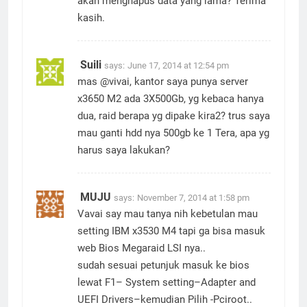
akan menghapus data yang lama? Terima
kasih.
Suili
says:
June 17, 2014 at 12:54 pm
mas @vivai, kantor saya punya server
x3650 M2 ada 3X500Gb, yg kebaca hanya
dua, raid berapa yg dipake kira2? trus saya
mau ganti hdd nya 500gb ke 1 Tera, apa yg
harus saya lakukan?
MUJU
says:
November 7, 2014 at 1:58 pm
Vavai say mau tanya nih kebetulan mau
setting IBM x3530 M4 tapi ga bisa masuk
web Bios Megaraid LSI nya..
sudah sesuai petunjuk masuk ke bios
lewat F1– System setting–Adapter and