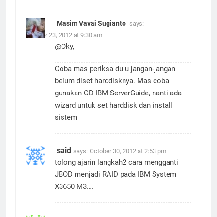
Masim Vavai Sugianto
says:
October 23, 2012 at 9:30 am
@Oky,
Coba mas periksa dulu jangan-jangan
belum diset harddisknya. Mas coba
gunakan CD IBM ServerGuide, nanti ada
wizard untuk set harddisk dan install
sistem
said
says:
October 30, 2012 at 2:53 pm
tolong ajarin langkah2 cara mengganti
JBOD menjadi RAID pada IBM System
X3650 M3….