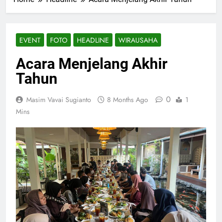
EVENT
FOTO
HEADLINE
WIRAUSAHA
Acara Menjelang Akhir
Tahun
0
Masim Vavai Sugianto
8 Months Ago
1
Mins