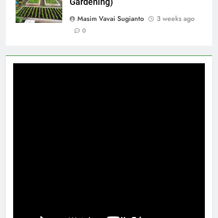
Gardening)
Masim Vavai Sugianto
3 weeks ago
0