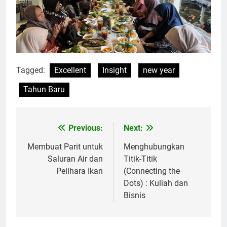
Tagged:
Excellent
Insight
new year
Tahun Baru
Previous:
Next:
Post
navigation
Membuat Parit untuk
Menghubungkan
Saluran Air dan
Titik-Titik
Pelihara Ikan
(Connecting the
Dots) : Kuliah dan
Bisnis